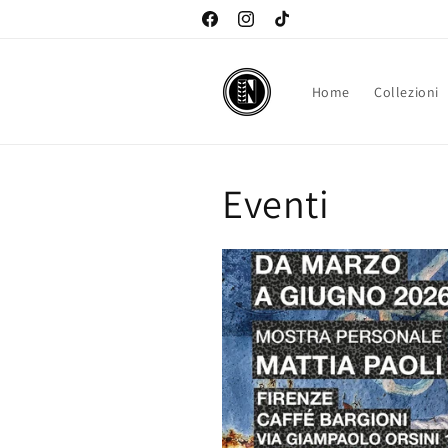
Vai
Esperienza culturale NOJ
direttamente
Facebook
Instagram
TikTok
ai contenuti
Home
Collezioni
Eventi