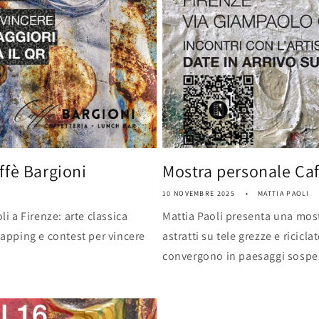
fè Bargioni
Mostra personale Caf
10 NOVEMBRE 2025
MATTIA PAOLI
li a Firenze: arte classica
Mattia Paoli presenta una most
lapping e contest per vincere
astratti su tele grezze e ricicl
convergono in paesaggi sospes